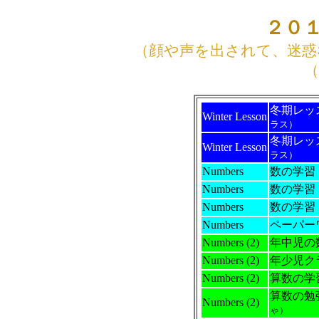
２０
（顔や声を出されて、迷惑
（
冬期レッ
Winter Lesson
ラス）
冬期レッ
Winter Lesson
ラス）
Numbers
数の学習
Numbers
数の学習
Numbers
数の学習
Numbers
ペーパー
Numbers (2)
年中児の
Numbers (2)
年少児ク
Numbers (2)
算数の学
算数の勉
Numbers (2)
ゃ）