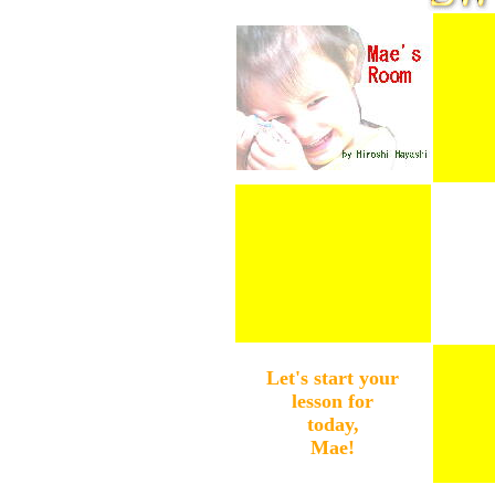
Let's start your
lesson for
１１１
today,
Mae!