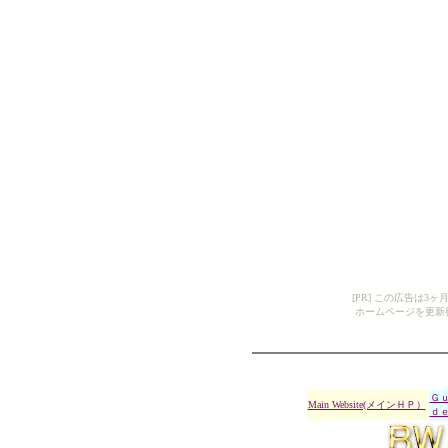
[PR] この広告は
ホームページを更新
Ｇ
Main Website(メインＨＰ）
ｄ