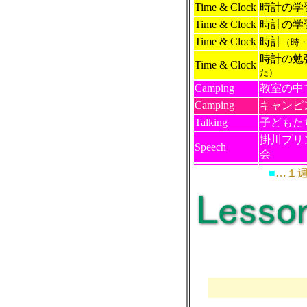
Time & Clock
時計の学
Time & Clock
時計の学
Time & Clock
時計
（時
時計の勉
Time & Clock
た）
Camping
教室の中
Camping
キャンピ
Talking
子どもた
掛川プリ
Speech
会
■
…１