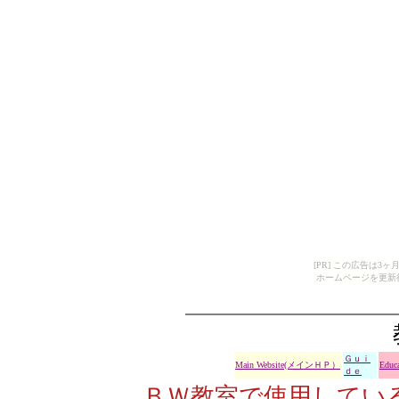
[PR] この広告は
ホームページを更新
Ｇｕｉ
Main Website(メインＨＰ）
Educa
ｄｅ
ＢＷ教室で使用してい