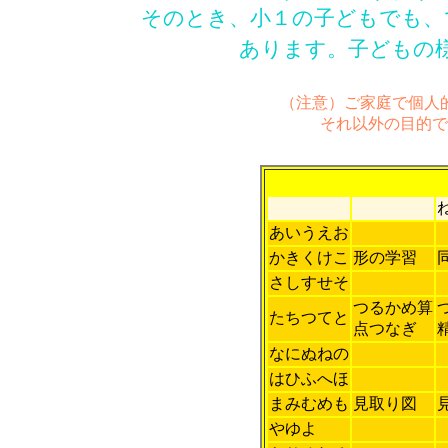
そのとき、小１の子どもでも、
あります。子どもの
（注意）ご家庭で個人
それ以外の目的で
あいうえお
かきくけこ
形の学習
さしすせそ
つるかめ算
たちつてと
点つなぎ
なにぬねの
はひふへほ
まみむめも
見取り図
やゆよ