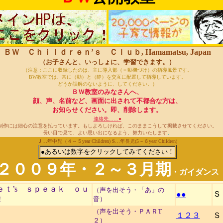
ＢＷ Ｃｈｉｌｄｒｅｎ’ｓ Ｃｌｕｂ, Hamamatsu, Japan
（お子さんと、いっしょに、学習できます。）
（注意：ここに収録したのは、主に導入部（＝動機づけ）の指導風景です。
BW教室では、常に（動）と（静）を交互に配置して指導しています。
どうか誤解のないように、してください。）
ＢＷ教室のみなさんへ、
顔、声、名前など、画面に出されて不都合な方は、
お知らせください。即、削除します。
連絡先……●
制作には細心の注意を払っています。もしよろしければ、このままこうして掲載させてください。
長い目で見て、よい思い出になるよう、努力いたします
。
Ｊ
…年中児（４～５year Children)
S
…年長児(5～６year Children)
●あるいは数字をクリックしてみてください！
２００９年・２～３月期
・ガイダンス
ｅｔ’s ｓｐｅａｋ ｏｕ
（声を出そう・「あ」の
Ｓ
●
●
!
音）
（声を出そう・ＰＡＲT
１
２
３
Ｓ
２）