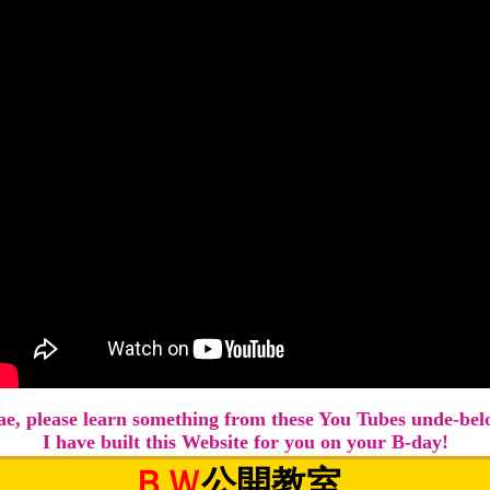
e, please learn something from these You Tubes unde-bel
I have built this Website for you on your B-day!
ＢＷ
公開教室