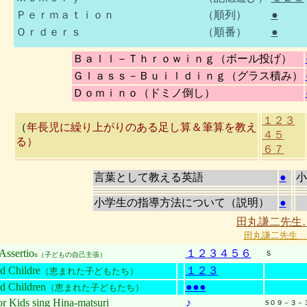
Ｐｅｒｍａｔｉｏｎ
（順列）
●
Ｏｒｄｅｒｓ
（順番）
●
Ｂａｌｌ－Ｔｈｒｏｗｉｎｇ（ボール投げ）
Ｇｌａｓｓ－Ｂｕｉｌｄｉｎｇ（グラス積み）
Ｄｏｍｉｎｏ（ドミノ倒し）
１
２
３
（
年長児に繰り上がりのある足し算＆筆算を教え
４
５
る）
６
７
言葉として教える英語
●
小
小学生の指導方法について（説明）
●
田丸謙二先生
田丸謙二先生…
Assertio
１
２
３
４
５
６
Ｓ
n（子どもの自己主張）
d Childre
１
２
３
（恵まれた子どもたち）
ed Children
●
●
●
（恵まれた子どもたち）
or Kids sing Hina-matsuri
♪
S０９－３－