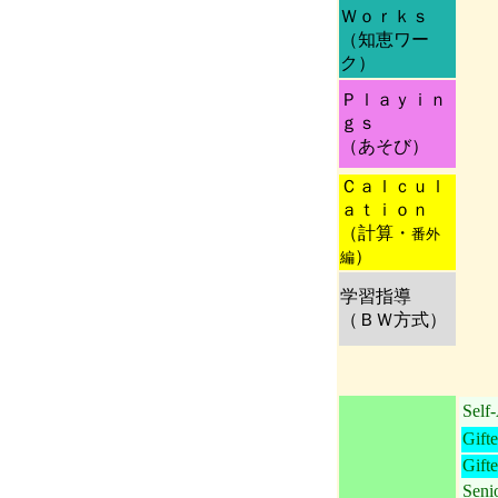
Ｗｏｒｋｓ
（知恵ワー
ク）
Ｐｌａｙｉｎ
ｇｓ
（あそび）
Ｃａｌｃｕｌ
ａｔｉｏｎ
（計算・
番外
）
編
学習指導
（ＢＷ方式）
Self-
Gifte
Gift
Seni