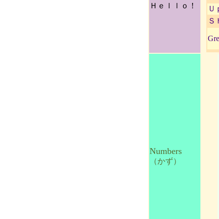
Ｈｅｌｌｏ！
Ｕ
Ｓｈ
Gre
Numbers
（かず）