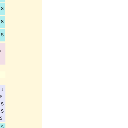
Ｓ
Ｓ
Ｓ
１
Ｊ
S
Ｓ
Ｓ
S
Ｓ