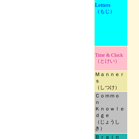
Letters
（もじ）
Time & Clock
（とけい）
Ｍａｎｎｅｒ
ｓ
（しつけ）
Ｃｏｍｍｏ
ｎ
Ｋｎｏｗｌｅ
ｄｇｅ
（じょうし
き）
Ｂｒａｉｎ