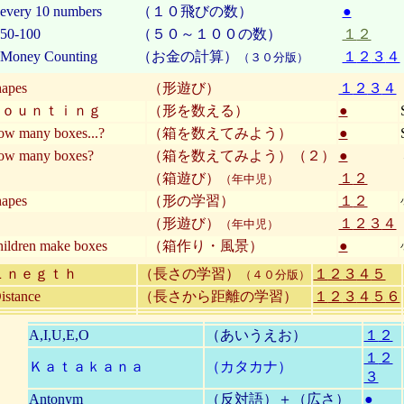
every 10 numbers
（１０飛びの数）
●
50-100
（５０～１００の数）
１
２
Money Counting
（お金の計算）
１
２
３
４
（３０分版）
apes
（形遊び）
１
２
３
４
Ｃｏｕｎｔｉｎｇ
（形を数える）
●
w many boxes...?
（箱を数えてみよう）
●
ow many boxes?
（箱を数えてみよう）（２）
●
（箱遊び）
１
２
（年中児）
apes
（形の学習）
１
２
（形遊び）
１
２
３
４
（年中児）
ildren make boxes
（箱作り・風景）
●
Ｌｎｅｇｔｈ
（長さの学習）
１
２
３
４
５
（４０分版）
istance
（長さから距離の学習）
１
２
３
４
５
６
A,I,U,E,O
（あいうえお）
１
２
１
２
Ｋａｔａｋａｎａ
（カタカナ）
３
Antonym
（反対語）＋（広さ）
●