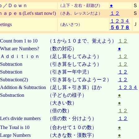
ｐ／Ｄｏｗｎ
●
Ｓ
（上下・左右・顔遊び）
ａｐｅｓ(Let's start now!)
１
２
Ｓ
（さあ、レッスンだよ）
１
２
３
４
Ｊ
etings
（あいさつ）
５
６
７
８
Count from 1 to 10
（１から１０まで、覚えよう）
１
２
What are Numbers?
（数の対応）
●
Ａｄｄｉｔｉｏｎ
（足し算をしてみよう）
１
２
Subtraction
（引き算をしてみよう）
１
２
Subtraction
（引き算ー年中児）
１
２
Subtraction(2)
（引き算をしてみようー２）
１
２
Addition & Subtraction
（足し算＋引き算）ほか
１
２
３
４
Substraction
（子どもの様子）
●
（大きい数）
●
（倍の数）
１
２
Let's divide numbers
（倍の数・分けよう）
１
２
The Total is 10
（合わせて１０の数）
●
Large Numbers
（大きな数・漢数字）
●