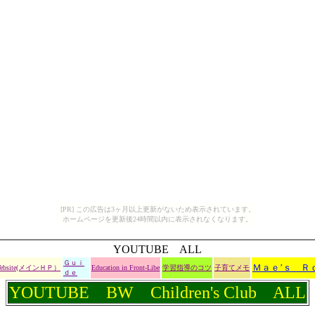
[PR] この広告は3ヶ月以上更新がないため表示されています。
ホームページを更新後24時間以内に表示されなくなります。
YOUTUBE ALL
Ｇｕｉ
Ｍａｅ’ｓ Ｒ
Website(メインＨＰ）
Education in Front-Libe
学習指導のコツ
子育てメモ
ｄｅ
YOUTUBE BW Children's Club ALL