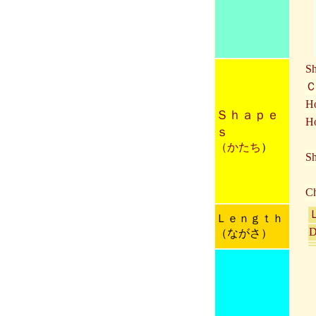
Sh
Ho
Ｓｈａｐｅ
H
ｓ
（かたち
）
Sh
Ch
Ｌｅｎｇｔｈ
D
（ながさ）