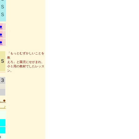
Ｓ
Ｓ
●
●
●
「もっとむずかしいことを
教
Ｓ
えろ」と園児にせがまれ、
小１用の教材でしたレッス
ン。
３
…
●
…♪
３