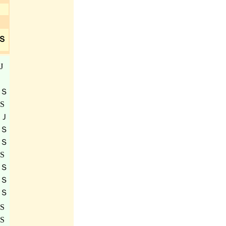
Ｓ
J
Ｓ
S
Ｊ
Ｓ
Ｓ
S
Ｓ
Ｓ
Ｓ
S
S