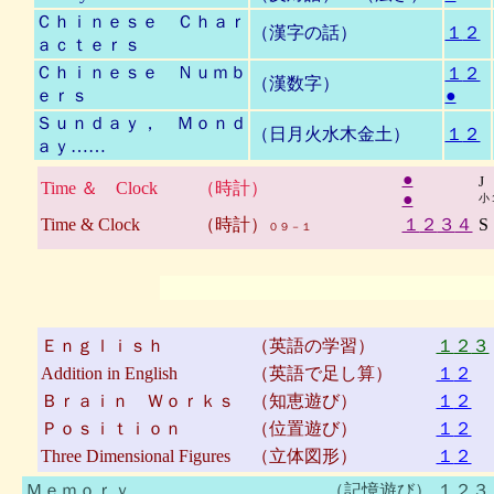
Ｃｈｉｎｅｓｅ Ｃｈａｒ
（漢字の話）
１
２
ａｃｔｅｒｓ
Ｃｈｉｎｅｓｅ Ｎｕｍｂ
１
２
（漢数字）
ｅｒｓ
●
Ｓｕｎｄａｙ， Ｍｏｎｄ
（日月火水木金土）
１
２
ａｙ……
●
J
Time ＆ Clock
（時計）
●
小
Time & Clock
（時計）
１
２
３
４
S
０９－１
Ｅｎｇｌｉｓｈ
（英語の学習）
１
２
３
Addition in English
（英語で足し算）
１
２
Ｂｒａｉｎ Ｗｏｒｋｓ
（知恵遊び）
１
２
Ｐｏｓｉｔｉｏｎ
（位置遊び）
１
２
Three Dimensional Figures
（立体図形）
１
２
Ｍｅｍｏｒｙ
（記憶遊び）
１
２
３